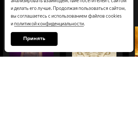
анализировать взаимодействие посетителей с сайтом
ВТОРНИК
ПЯТНИЦА
и делать его лучше. Продолжая пользоваться сайтом,
вы соглашаетесь с использованием файлов cookies
Малый зал | 6+
Малый зал | 16+
и
политикой конфиденциальности
.
Принять
НАТАЛЬЯ
СОВСЕМ НЕ
ГЕРАСИМОВА.
ДУРА
КОНЦЕРТ В
ДЕНЬ
РОЖДЕНИЯ