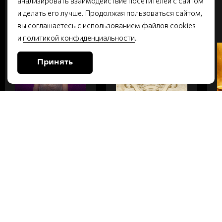
анализировать взаимодействие посетителей с сайтом
ВТОРНИК
ПЯТНИЦА
и делать его лучше. Продолжая пользоваться сайтом,
вы соглашаетесь с использованием файлов cookies
Малый зал | 6+
Малый зал | 16+
и
политикой конфиденциальности
.
Принять
НАТАЛЬЯ
СОВСЕМ НЕ
ГЕРАСИМОВА.
ДУРА
КОНЦЕРТ В
ДЕНЬ
РОЖДЕНИЯ