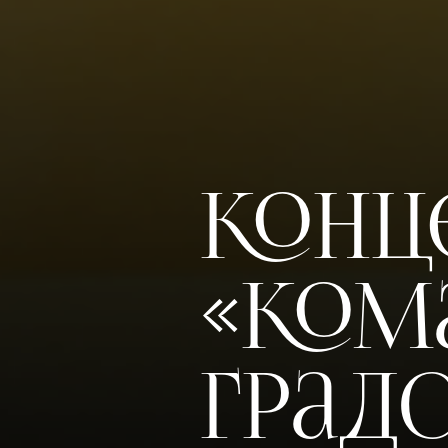
Конц
«Ком
Град