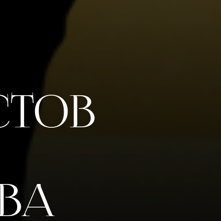
стов
ВВА