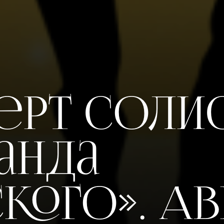
ерт соли
анда
ского». А