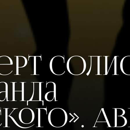
ерт соли
анда
ского». А