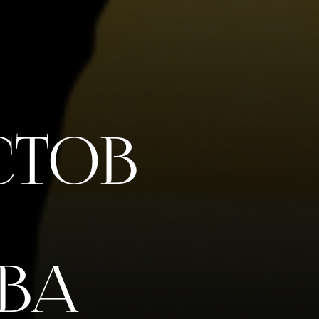
стов
ВВА