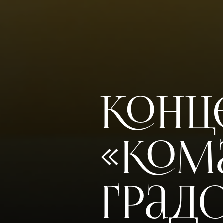
Конц
«Ком
Град