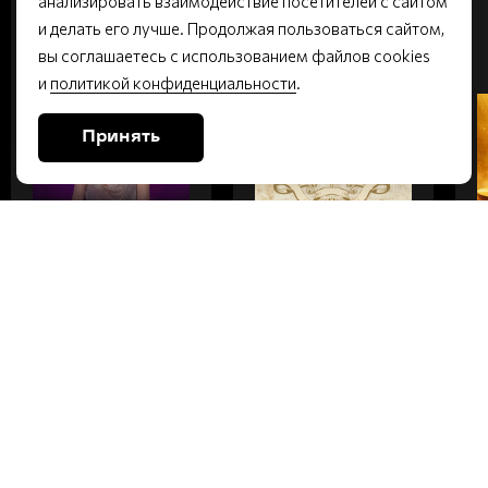
анализировать взаимодействие посетителей с сайтом
ВТОРНИК
ПЯТНИЦА
и делать его лучше. Продолжая пользоваться сайтом,
вы соглашаетесь с использованием файлов cookies
Малый зал | 6+
Малый зал | 16+
и
политикой конфиденциальности
.
Принять
НАТАЛЬЯ
СОВСЕМ НЕ
ГЕРАСИМОВА.
ДУРА
КОНЦЕРТ В
ДЕНЬ
РОЖДЕНИЯ