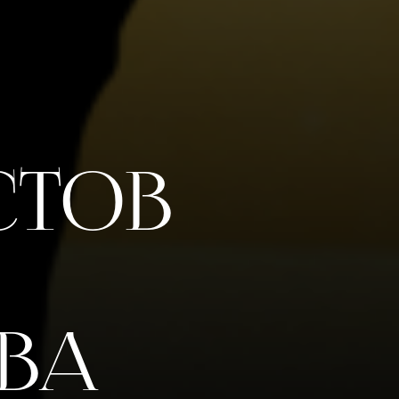
стов
ВВА