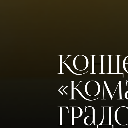
Конц
«Ком
Град