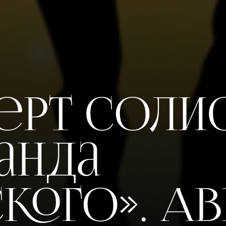
ерт соли
анда
ского». А