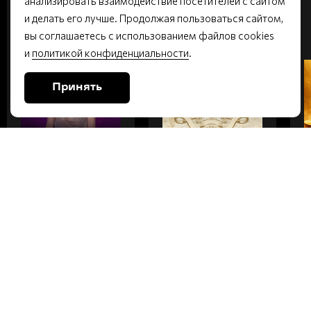
анализировать взаимодействие посетителей с сайтом
ВТОРНИК
ПЯТНИЦА
и делать его лучше. Продолжая пользоваться сайтом,
вы соглашаетесь с использованием файлов cookies
Малый зал | 6+
Малый зал | 16+
и
политикой конфиденциальности
.
Принять
НАТАЛЬЯ
СОВСЕМ НЕ
ГЕРАСИМОВА.
ДУРА
КОНЦЕРТ В
ДЕНЬ
РОЖДЕНИЯ