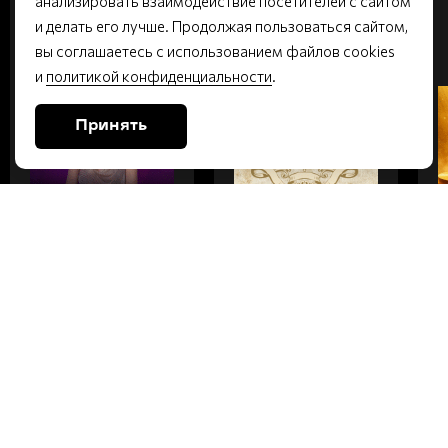
анализировать взаимодействие посетителей с сайтом
ВТОРНИК
ПЯТНИЦА
и делать его лучше. Продолжая пользоваться сайтом,
вы соглашаетесь с использованием файлов cookies
Малый зал | 6+
Малый зал | 16+
и
политикой конфиденциальности
.
Принять
НАТАЛЬЯ
СОВСЕМ НЕ
ГЕРАСИМОВА.
ДУРА
КОНЦЕРТ В
ДЕНЬ
РОЖДЕНИЯ